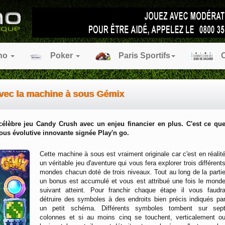
no
Poker
Paris Sportifs
C
avec la machine à sous Gémix
célèbre jeu Candy Crush avec un enjeu financier en plus. C'est ce qu
us évolutive innovante signée Play'n go.
Cette machine à sous est vraiment originale car c'est en réalit
un véritable jeu d'aventure qui vous fera explorer trois différent
mondes chacun doté de trois niveaux. Tout au long de la parti
un bonus est accumulé et vous est attribué une fois le mond
suivant atteint. Pour franchir chaque étape il vous faudr
détruire des symboles à des endroits bien précis indiqués pa
un petit schéma. Différents symboles tombent sur sep
colonnes et si au moins cinq se touchent, verticalement o