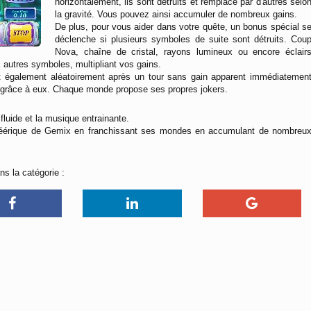
horizontalement, ils sont détruits et remplacé par d'autres selo
la gravité. Vous pouvez ainsi accumuler de nombreux gains.
De plus, pour vous aider dans votre quête, un bonus spécial s
déclenche si plusieurs symboles de suite sont détruits. Cou
Nova, chaîne de cristal, rayons lumineux ou encore éclair
 autres symboles, multipliant vos gains.
ent également aléatoirement après un tour sans gain apparent immédiatemen
t grâce à eux. Chaque monde propose ses propres jokers.
fluide et la musique entrainante.
s féérique de Gemix en franchissant ses mondes en accumulant de nombreu
ns la catégorie :