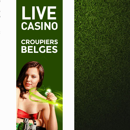
n
e
p
s
t
x