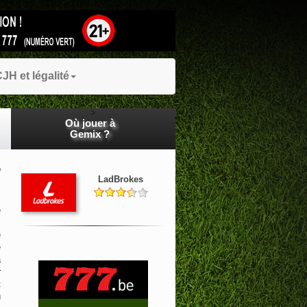
JH et légalité
>
Où jouer à
Gemix ?
e
LadBrokes
é
s
e
e
a
r
t
u