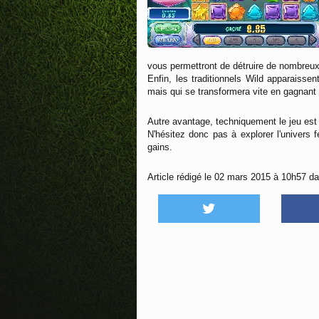
vous permettront de détruire de nombreux
Enfin, les traditionnels Wild apparaiss
mais qui se transformera vite en gagnan
Autre avantage, techniquement le jeu est 
N'hésitez donc pas à explorer l'univer
gains.
Article rédigé le 02 mars 2015 à 10h57 da