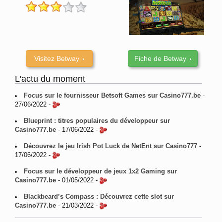
Visitez Betway
Fiche de Betway
L'actu du moment
Focus sur le fournisseur Betsoft Games sur Casino777.be
-
27/06/2022 -
Blueprint : titres populaires du développeur sur
Casino777.be
- 17/06/2022 -
Découvrez le jeu Irish Pot Luck de NetEnt sur Casino777
-
17/06/2022 -
Focus sur le développeur de jeux 1x2 Gaming sur
Casino777.be
- 01/05/2022 -
Blackbeard’s Compass : Découvrez cette slot sur
Casino777.be
- 21/03/2022 -