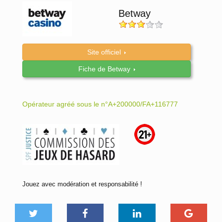
Betway
Site officiel
Fiche de Betway
Opérateur agréé sous le n°A+200000/FA+116777
Jouez avec modération et responsabilité !