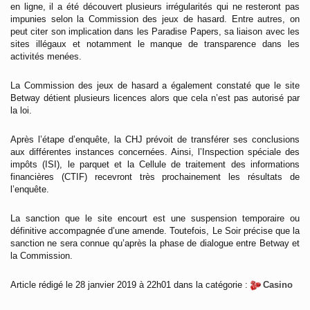
en ligne, il a été découvert plusieurs irrégularités qui ne resteront pas
impunies selon la Commission des jeux de hasard. Entre autres, on
peut citer son implication dans les Paradise Papers, sa liaison avec les
sites illégaux et notamment le manque de transparence dans les
activités menées.
La Commission des jeux de hasard a également constaté que le site
Betway détient plusieurs licences alors que cela n’est pas autorisé par
la loi.
Après l’étape d’enquête, la CHJ prévoit de transférer ses conclusions
aux différentes instances concernées. Ainsi, l’Inspection spéciale des
impôts (ISI), le parquet et la Cellule de traitement des informations
financières (CTIF) recevront très prochainement les résultats de
l’enquête.
La sanction que le site encourt est une suspension temporaire ou
définitive accompagnée d’une amende. Toutefois, Le Soir précise que la
sanction ne sera connue qu’après la phase de dialogue entre Betway et
la Commission.
Article rédigé le 28 janvier 2019 à 22h01 dans la catégorie :
Casino