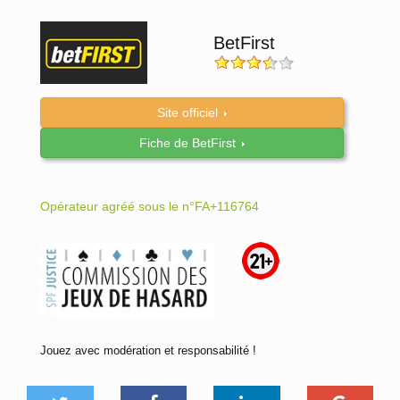
BetFirst
Site officiel
Fiche de BetFirst
Opérateur agréé sous le n°FA+116764
Jouez avec modération et responsabilité !