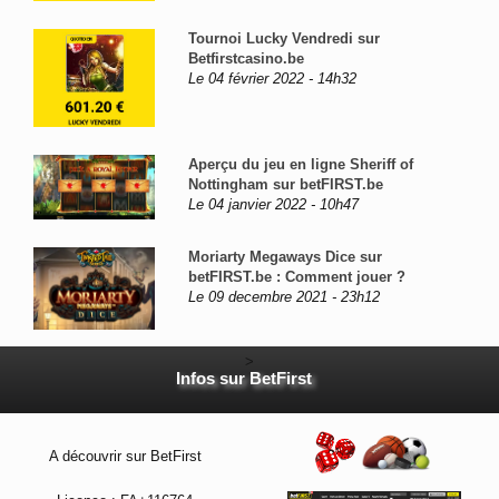
Tournoi Lucky Vendredi sur
Betfirstcasino.be
Le 04 février 2022 - 14h32
Aperçu du jeu en ligne Sheriff of
Nottingham sur betFIRST.be
Le 04 janvier 2022 - 10h47
Moriarty Megaways Dice sur
betFIRST.be : Comment jouer ?
Le 09 decembre 2021 - 23h12
>
Infos sur BetFirst
A découvrir sur BetFirst