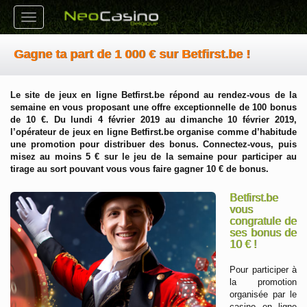
Toggle
navigation
Gagne ta part de 1 000 € sur Betfirst.be !
Le site de jeux en ligne Betfirst.be répond au rendez-vous de la
semaine en vous proposant une offre exceptionnelle de 100 bonus
de 10 €. Du lundi 4 février 2019 au dimanche 10 février 2019,
l’opérateur de jeux en ligne Betfirst.be organise comme d’habitude
une promotion pour distribuer des bonus. Connectez-vous, puis
misez au moins 5 € sur le jeu de la semaine pour participer au
tirage au sort pouvant vous vous faire gagner 10 € de bonus.
Betfirst.be
vous
congratule de
ses bonus de
10 € !
Pour participer à
la promotion
organisée par le