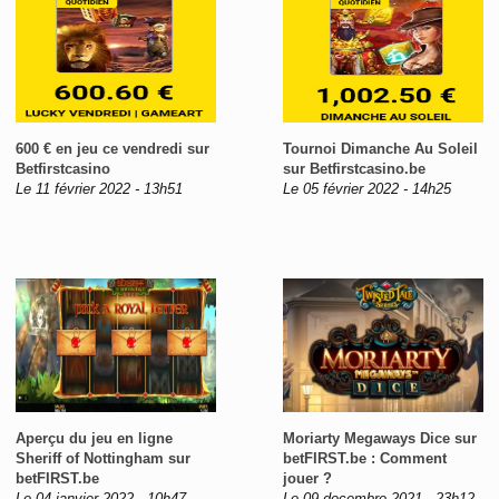
600 € en jeu ce vendredi sur
Tournoi Dimanche Au Soleil
Betfirstcasino
sur Betfirstcasino.be
Le 11 février 2022 - 13h51
Le 05 février 2022 - 14h25
Aperçu du jeu en ligne
Moriarty Megaways Dice sur
Sheriff of Nottingham sur
betFIRST.be : Comment
betFIRST.be
jouer ?
Le 04 janvier 2022 - 10h47
Le 09 decembre 2021 - 23h12