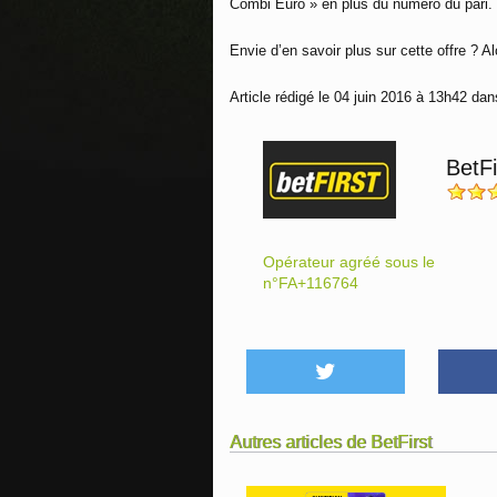
Combi Euro » en plus du numéro du pari.
Envie d’en savoir plus sur cette offre ? Al
Article rédigé le 04 juin 2016 à 13h42 dan
BetFi
Opérateur agréé sous le
n°FA+116764
Autres articles de BetFirst