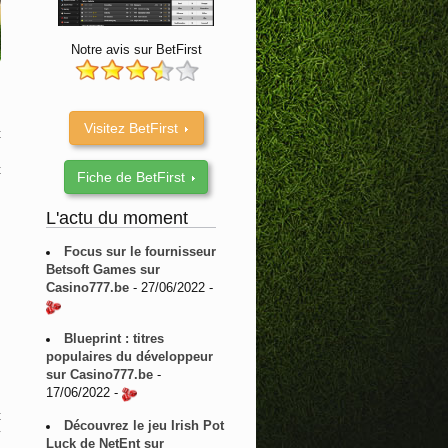
Notre avis sur BetFirst
Visitez BetFirst
t
s
t
Fiche de BetFirst
L'actu du moment
Focus sur le fournisseur
Betsoft Games sur
Casino777.be
- 27/06/2022 -
Blueprint : titres
s
populaires du développeur
sur Casino777.be
-
17/06/2022 -
t
Découvrez le jeu Irish Pot
y
Luck de NetEnt sur