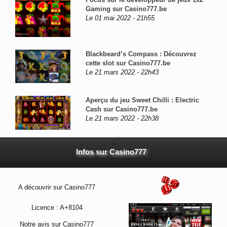
Focus sur le développeur de jeux 1x2
Gaming sur Casino777.be
Le 01 mai 2022 - 21h55
Blackbeard’s Compass : Découvrez
cette slot sur Casino777.be
Le 21 mars 2022 - 22h43
Aperçu du jeu Sweet Chilli : Electric
Cash sur Casino777.be
Le 21 mars 2022 - 22h38
>
Infos sur Casino777
A découvrir sur Casino777
Licence : A+8104
Notre avis sur Casino777